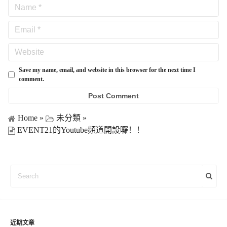
Save my name, email, and website in this browser for the next time I
comment.
Home
»
未分類
»
EVENT21的Youtube頻道開設囉！！
近期文章