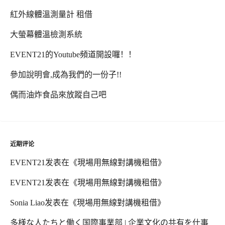
紅外線體溫測量計 租借
大螢幕體溫檢測系統
EVENT21的Youtube頻道開設囉！！
參加說明會,成為我們的一份子!!
偶而油炸食品來放蹤自己吧
近期评论
EVENT21
发表在《
現場用無線對講機租借
》
EVENT21
发表在《
現場用無線對講機租借
》
Sonia Liao
发表在《
現場用無線對講機租借
》
多様な人たちと働く国際事業部 | 企業文化の共有を仕事