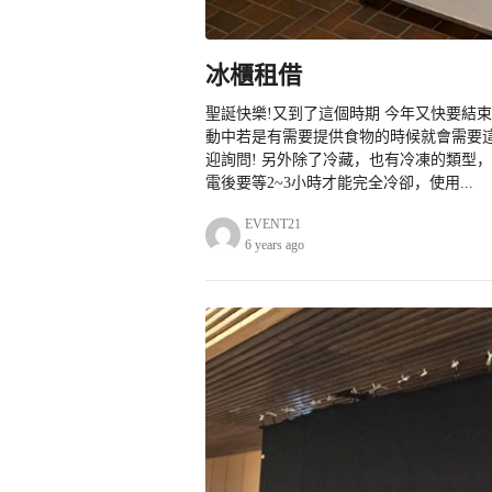
冰櫃租借
聖誕快樂!又到了這個時期 今年又快要結束
動中若是有需要提供食物的時候就會需要這
迎詢問! 另外除了冷藏，也有冷凍的類型
電後要等2~3小時才能完全冷卻，使用...
EVENT21
6 years ago