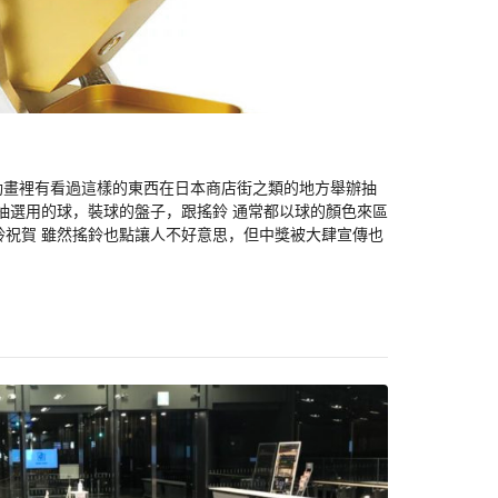
或動畫裡有看過這樣的東西在日本商店街之類的地方舉辦抽
抽選用的球，裝球的盤子，跟搖鈴 通常都以球的顏色來區
鈴祝賀 雖然搖鈴也點讓人不好意思，但中獎被大肆宣傳也