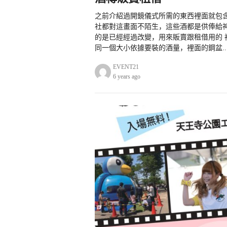
之前介紹過開鏡儀式所需的東西裡面就包含
社都對這畫面不陌生，這些酒都是供俸給
的是已經經過改變，用來販賣跟租借用的 
同一個大小依據要裝的酒量，裡面的鋼盆..
EVENT21
6 years ago