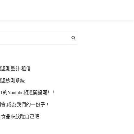
溫測量計 租借
體溫檢測系統
21的Youtube頻道開設囉！！
會,成為我們的一份子!!
炸食品來放蹤自己吧