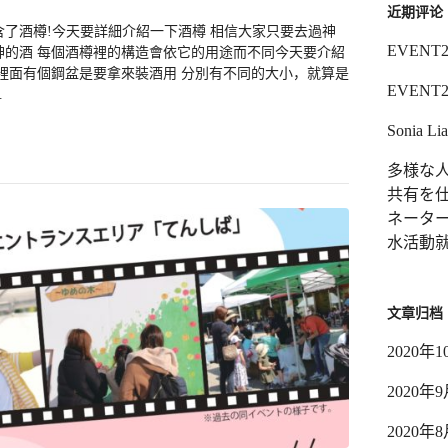
近期评论
了酒樽!今天要詳細介紹一下酒樽 相信大家只要去過神
EVENT2
神的酒 每個酒樽裡的構造會依它的用途而不同今天要介紹
裡面有個鋼盆是要拿來裝酒用 分別有不同的大小，就算是
EVENT2
.
Sonia Li
多様な人
共有を
ネータ
水活動就
文章归档
2020年1
2020年
2020年