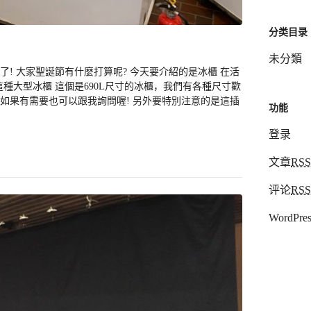
分类目录
未分類
了! 大家聖誕節有什麼打算呢? 今天要介紹的是冰櫃 在活
種大型冰櫃 這個是690L尺寸的冰櫃，我們有各種尺寸歡
，如果有需要也可以跟我詢問喔! 另外要特別注意的是這插
功能
登录
文章
RSS
评论
RSS
WordPres