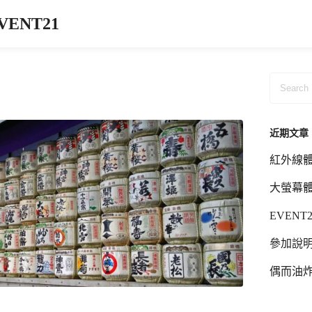
ENT21
近期文章
紅外線體
大螢幕
EVENT
參加說明
偶而油