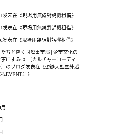
1
发表在《
現場用無線對講機租借
》
1
发表在《
現場用無線對講機租借
》
ao
发表在《
現場用無線對講機租借
》
たちと働く国際事業部 | 企業文化の
仕事にするCC（カルチャーコーディ
ー）のブログ
发表在《
想辦大型室外戲
找EVENT21
》
0月
9月
8月