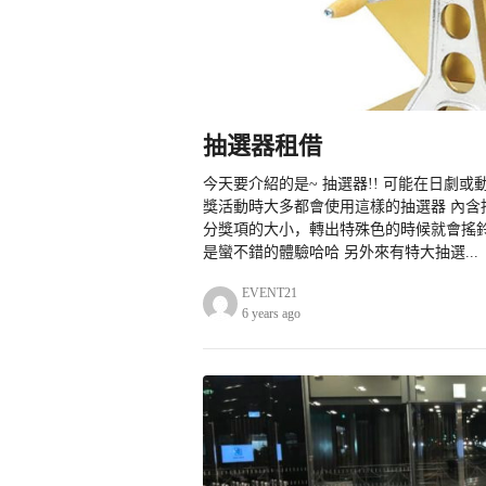
抽選器租借
今天要介紹的是~ 抽選器!! 可能在日劇
獎活動時大多都會使用這樣的抽選器 內含
分獎項的大小，轉出特殊色的時候就會搖
是蠻不錯的體驗哈哈 另外來有特大抽選...
EVENT21
6 years ago