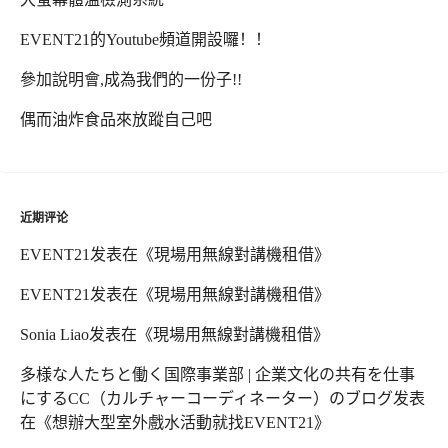
EVENT21的Youtube頻道開設囉！！
參加說明會,成為我們的一份子!!
偶而油炸食品來放蹤自己吧
近期评论
EVENT21
发表在《
現場用無線對講機租借
》
EVENT21
发表在《
現場用無線對講機租借
》
Sonia Liao
发表在《
現場用無線對講機租借
》
多様な人たちと働く国際事業部 | 企業文化の共有を仕事
にするCC（カルチャーコーディネーター）のブログ
发表
在《
想辦大型室外戲水活動就找EVENT21
》