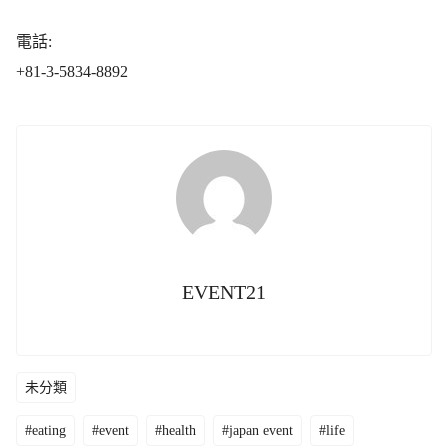
電話:
+81-3-5834-8892
EVENT21
未分類
#eating
#event
#health
#japan event
#life