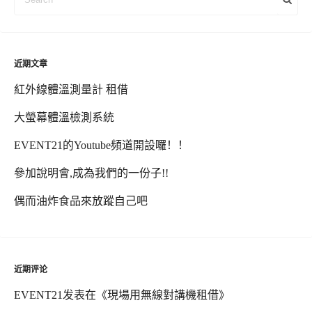
近期文章
紅外線體溫測量計 租借
大螢幕體溫檢測系統
EVENT21的Youtube頻道開設囉！！
參加說明會,成為我們的一份子!!
偶而油炸食品來放蹤自己吧
近期评论
EVENT21
发表在《
現場用無線對講機租借
》