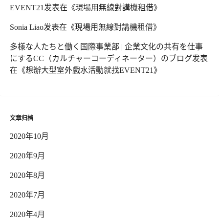
EVENT21
发表在《
現場用無線對講機租借
》
Sonia Liao
发表在《
現場用無線對講機租借
》
多様な人たちと働く国際事業部 | 企業文化の共有を仕事
にするCC（カルチャーコーディネーター）のブログ
发表
在《
想辦大型室外戲水活動就找EVENT21
》
文章归档
2020年10月
2020年9月
2020年8月
2020年7月
2020年4月